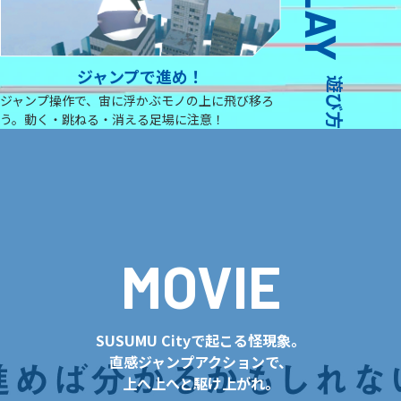
ジャンプで進め！
遊び方
ジャンプ操作で、宙に浮かぶモノの上に飛び移ろ
う。動く・跳ねる・消える足場に注意！
MOVIE
SUSUMU Cityで起こる怪現象。
直感ジャンプアクションで、
上へ上へと駆け上がれ。